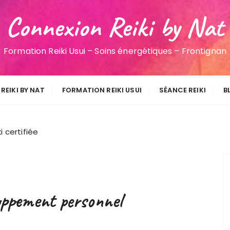
Connexion Reiki by Nat
Formation Reiki Usui – Soins énergétiques – Frontignan
REIKI BY NAT
FORMATION REIKI USUI
SÉANCE REIKI
B
i certifiée
oppement personnel