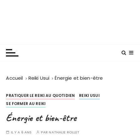
Connexion Reiki by Nat
Formation Reiki Usui – Soins énergétiques –
Frontignan
Accueil
Reiki Usui
Énergie et bien-être
PRATIQUER LE REIKI AU QUOTIDIEN
REIKI USUI
SE FORMER AU REIKI
Énergie et bien-être
IL Y A 6 ANS
PAR
NATHALIE ROLLET