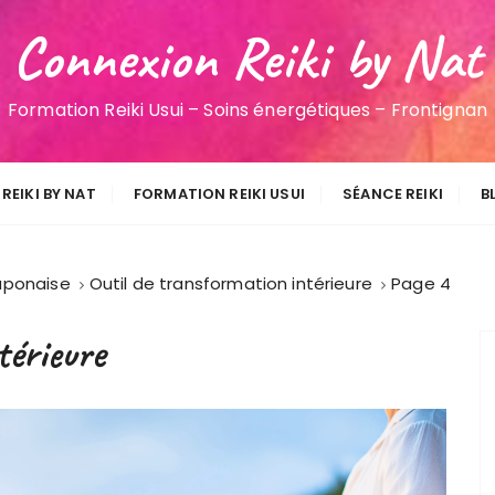
Connexion Reiki by Nat
Formation Reiki Usui – Soins énergétiques – Frontignan
REIKI BY NAT
FORMATION REIKI USUI
SÉANCE REIKI
B
japonaise
Outil de transformation intérieure
Page 4
térieure