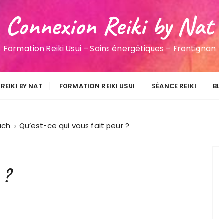
Connexion Reiki by Nat
Formation Reiki Usui – Soins énergétiques – Frontignan
REIKI BY NAT
FORMATION REIKI USUI
SÉANCE REIKI
B
ach
Qu’est-ce qui vous fait peur ?
 ?