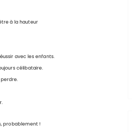
être à la hauteur
éussir avec les enfants.
oujours célibataire.
 perdre.
r.
rs, probablement !