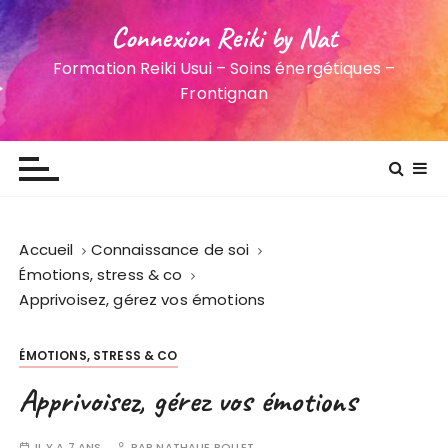
Connexion Reiki by Nat
Formation Reiki Usui – Soins énergétiques –
Frontignan
Accueil
Connaissance de soi
Émotions, stress & co
Apprivoisez, gérez vos émotions
ÉMOTIONS, STRESS & CO
Apprivoisez, gérez vos émotions
IL Y A 7 ANS
PAR
NATHALIE ROLLET